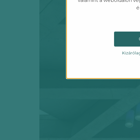
valamint a weboldalon vé
é
Kizáróla