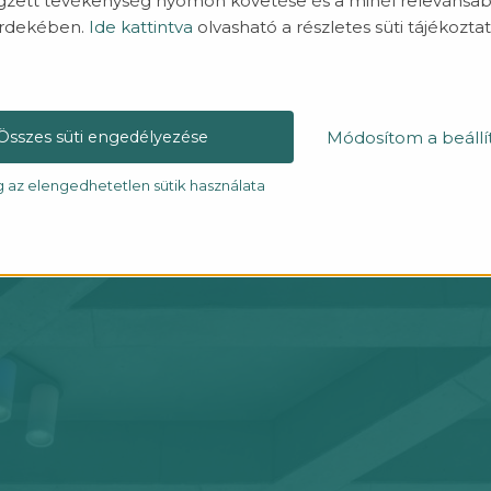
gzett tevékenység nyomon követése és a minél relevánsab
rdekében.
Ide kattintva
olvasható a részletes süti tájékoztat
Módosítom a beállí
Összes süti engedélyezése
g az elengedhetetlen sütik használata