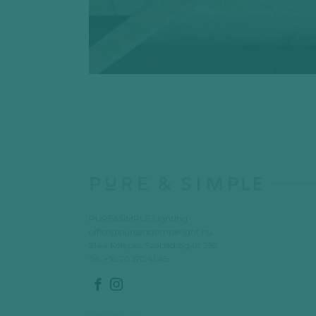
PURE&SIMPLE Lighting
office@pureandsimplelight.hu
2144 Kerepes, Szabadság út 252.
Tel:
+36 70 370 41 45