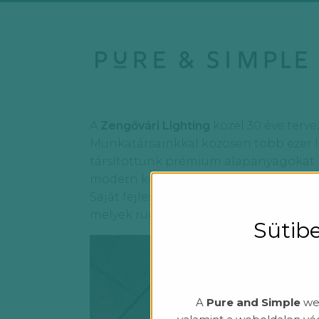
A
Zengővári Lighting
közel 30 éve terve
Munkatársainkkal közösen több ezer lá
társítottunk prémium alapanyagokat k
modern környezetben digitálisan életr
Saját fejlesztésű
PURE & SIMPLE
termék
melyek rugalmasan a projektre és az a
Sütibe
A
Pure and Simple
web