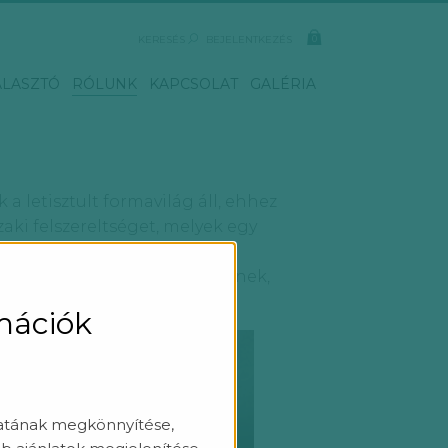
KERESÉS
BEJELENTKEZÉS
ÁLASZTÓ
RÓLUNK
KAPCSOLAT
GALÉRIA
 letisztult formavilág áll, ehhez
ki felszereltséget, melyek egy
ilágítási megoldásokat keresnek,
rmációk
latának megkönnyítése,