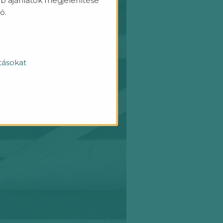
b ajánlatok megjelenítése
ó.
tásokat