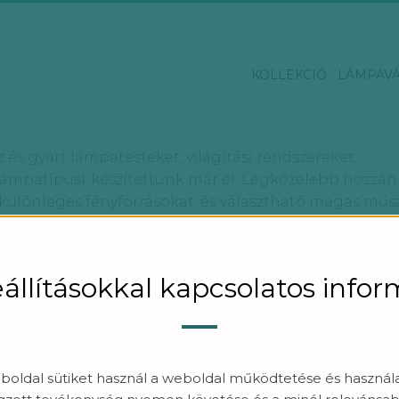
KOLLEKCIÓ
LÁMPAV
z és gyárt lámpatesteket, világítási rendszereket.
mpatípust készítettünk már el. Legközelebb hozzánk a
ülönleges fényforrásokat, és választható magas műsza
e kelnek.
családunkat azoknak ajánljuk, akik professzionális v
dott tér igényeire szabhatóak.
állításokkal kapcsolatos info
oldal sütiket használ a weboldal működtetése és haszná