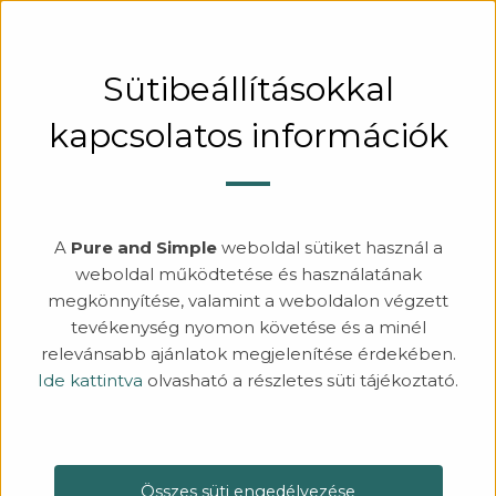
KERESÉS
BEJELENTKEZÉS
Sütibeállításokkal
kapcsolatos információk
TERMÉKSZŰRŐ
Rögzítés
A
Pure and Simple
weboldal sütiket használ a
Fényeloszlás
weboldal működtetése és használatának
Fejek
megkönnyítése, valamint a weboldalon végzett
Talp
tevékenység nyomon követése és a minél
Szín
relevánsabb ajánlatok megjelenítése érdekében.
Ide kattintva
olvasható a részletes süti tájékoztató.
Név
Kivitel
Összes süti engedélyezése