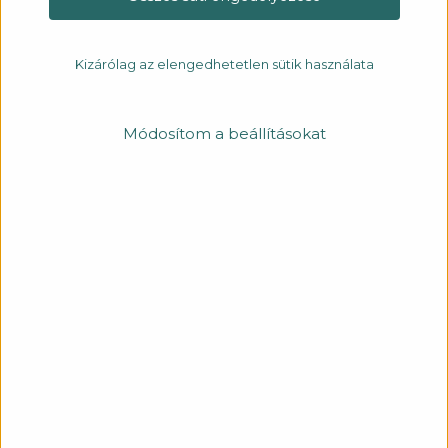
Kizárólag az elengedhetetlen sütik használata
Módosítom a beállításokat
SUNNY SK 01 14 MILLI
Inspirálódj stílusos belső terekkel, vess egy pillantást a
galériára!
RÉSZLETEK
46 863 Ft
(nettó 36 900 Ft + áfa)
+
-
1
KOSÁRHOZ AD