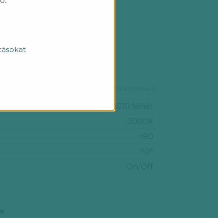
ó.
ettó 70 840 Ft + áfa)
tásokat
HOLLE-SE-03-04-NANO-930-020-9010-01
RAL 9010 fehér
3000K
>90
20°
On/Off
ÓK