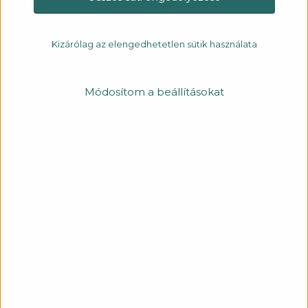
Kizárólag az elengedhetetlen sütik használata
Módosítom a beállításokat
HOLLE SE 02 04
NANO
A PURE&SIMPLE kollekció legkisebb lámpája. Mennyezetre
és oldalfalra szerelhető spot lámpa. Minimalista terek
számára tökéletes, modern egyszerűség jellemzi. Általános
világítás kiegészítésére használható fókuszált fény, mely
apró tárgyak, felületek kiemelésére használható. Igény