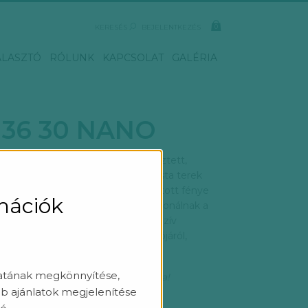
KERESÉS
BEJELENTKEZÉS
ÁLASZTÓ
RÓLUNK
KAPCSOLAT
GALÉRIA
 36 30 NANO
gyelemre méltó darabja. Függesztett,
t, nagy méretű csillár. Minimalista terek
yszerűség jellemzi. Lefelé irányított fénye
rmációk
 biztosít. A HOLLE csillároknak imponálnak a
ságok. Legyen szó akár egy exkluzív
s épületek tereiről, szálloda társalgójáról,
latának megkönnyítése,
ekkel, vess egy pillantást a galériára!
b ajánlatok megjelenítése