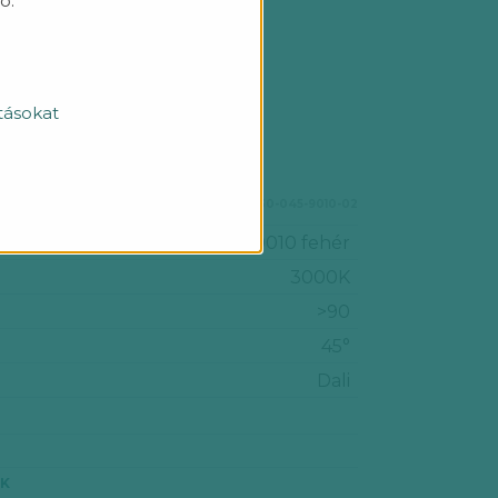
ó.
Ft
(nettó 1 375 070 Ft + áfa)
tásokat
HOLLE-CH-36-30-NANO-930-045-9010-02
RAL 9010 fehér
3000K
>90
45°
Dali
ÓK