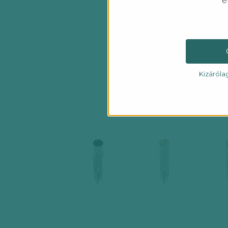
é
Kizáróla