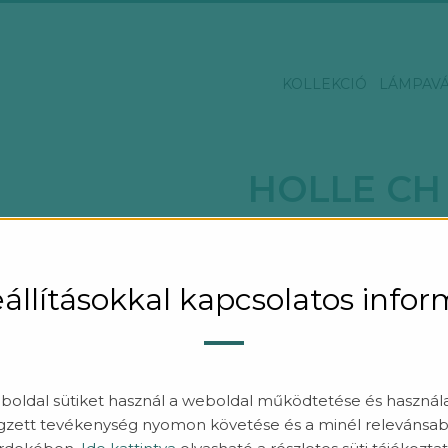
KOLLEKCIÓ
LÁMPAV
HOLLE CH
A PURE&SIMPLE kollekció fi
modern megjelenésű lámpates
számára tökéletes, modern eg
állításokkal kapcsolatos info
hangulatos világítási légkört
nagy terek, a nagy belmagas
nappaliról, egyházi-, kulturáli
prémium irodáról.
oldal sütiket használ a weboldal működtetése és haszná
Inspirálódj stílusos belső ter
gzett tevékenység nyomon követése és a minél relevánsab
RÉSZLETEK