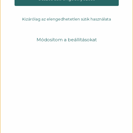
Kizárólag az elengedhetetlen sütik használata
Módosítom a beállításokat
HOLLE CH 07 30
MICRO
A PURE&SIMPLE kollekció meghatározó darabja.
Függesztett, visszafogott megjelenésű modern lámpatest,
közepes méretű csillár. Minimalista terek számára tökéletes,
modern egyszerűség jellemzi. Lefelé irányított fénye
hangulatos világítási légkört biztosít. Ideális lakossági, irodai