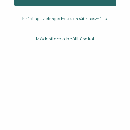
Kizárólag az elengedhetetlen sütik használata
Módosítom a beállításokat
EVIDENT SE 03 06
PREMIUM
A PURE&SIMPLE kollekció legerősebb lámpafeje, robosztus
megjelenéssel. A nagy teljesítményű funkcionális spot fejek
180 fokban elfordíthatóak, 180 fokban dönthetőek, annak
érdekében, hogy megfelelő zóna fényt biztosítsanak.